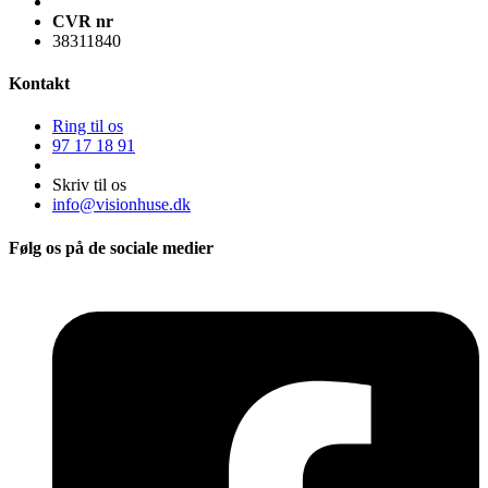
CVR nr
38311840
Kontakt
Ring til os
97 17 18 91
Skriv til os
info@visionhuse.dk
Følg os på de sociale medier