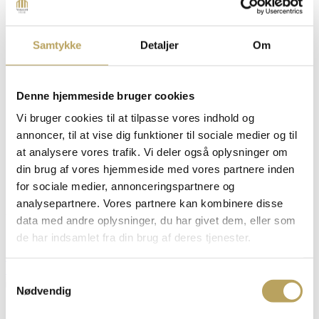
Samtykke
Detaljer
Om
Denne hjemmeside bruger cookies
Design Huse
Premium Huse
Vi bruger cookies til at tilpasse vores indhold og
Barnhouse
annoncer, til at vise dig funktioner til sociale medier og til
Plantegninger
Priser
at analysere vores trafik. Vi deler også oplysninger om
Referencer
din brug af vores hjemmeside med vores partnere inden
Om os
for sociale medier, annonceringspartnere og
Kontakt
analysepartnere. Vores partnere kan kombinere disse
Plantegning 1003
data med andre oplysninger, du har givet dem, eller som
de har indsamlet fra din brug af deres tjenester.
Kontakt os og hør mere
Se alle plantegninger
Samtykkevalg
Nødvendig
1003 – 185 m²